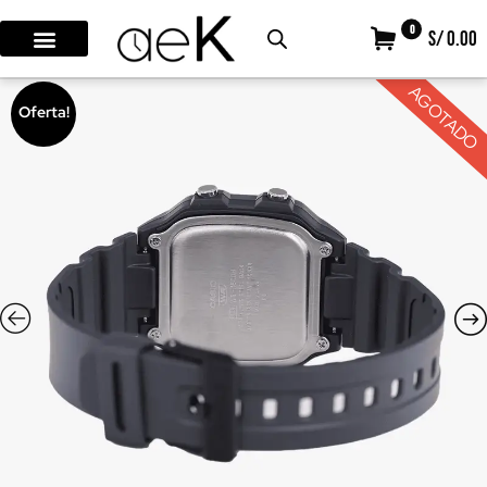
0
S/ 0.00
AGOTADO
Oferta!