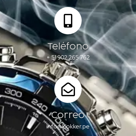
Teléfono
+ 51 902 265 762
Correo
info@klokker.pe