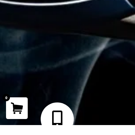
0
Your cart is empty!
Return to shop