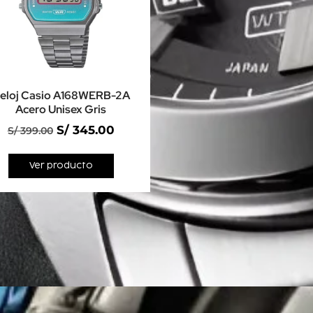
eloj Casio A168WERB-2A
Acero Unisex Gris
S/
345.00
S/
399.00
Ver producto