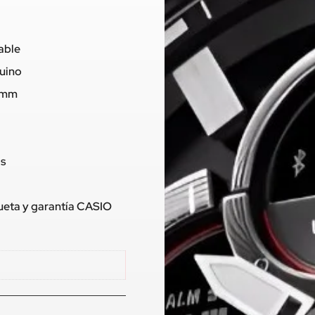
dable
nuino
6 mm
os
queta y garantía CASIO