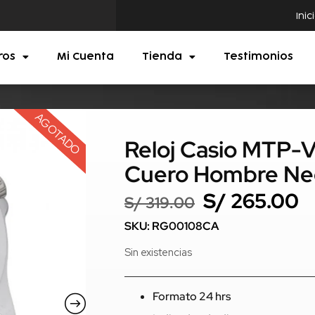
Inic
ros
Mi Cuenta
Tienda
Testimonios
AGOTADO
Reloj Casio MTP-
Cuero Hombre Ne
S/
265.00
S/
319.00
SKU: RG00108CA
Sin existencias
Formato 24 hrs