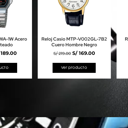
8WA-1W Acero
Reloj Casio MTP-V002GL-7B2
R
ateado
Cuero Hombre Negro
189.00
S/
169.00
S/
219.00
ucto
Ver producto