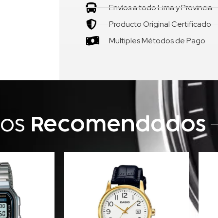
Envíos a todo Lima y Provincia
Producto Original Certificado
Multiples Métodos de Pago
tos
Recomendados