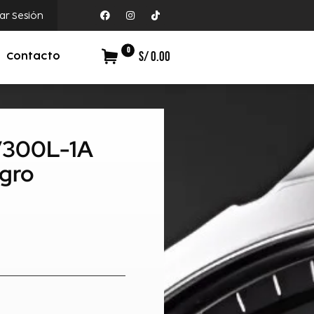
iar Sesión
0
S/ 0.00
Contacto
V300L-1A
gro