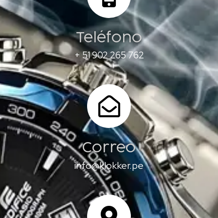
Teléfono
+ 51 902 265 762
Correo
info@klokker.pe