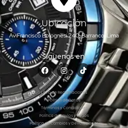
Ubicación
Av Francisco Bolognesi 240, Barranco, Lima
Síguenos en:
Libro de Reclamaciones
Política de Datos
Términos y Condiciones
Política de Envíos y Pagos
Política de Cambios y Devoluciones