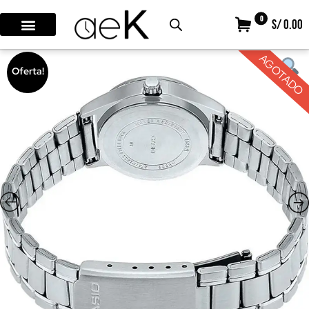
0
S/ 0.00
AGOTADO
Oferta!