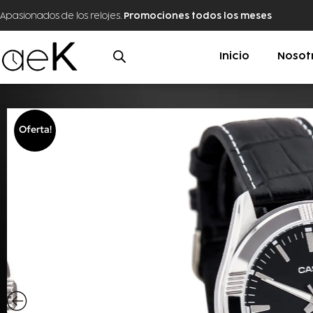
Apasionados de los relojes.
Promociones todos los meses
Inicio
Nosot
Oferta!