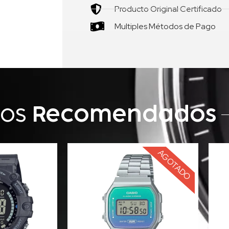
Producto Original Certificado
Multiples Métodos de Pago
tos
Recomendados
AGOTADO