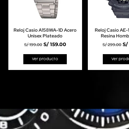
Reloj Casio A158WA-1D Acero
Reloj Casio A
Unisex Plateado
Resina Homb
S/
159.00
S/
S/
199.00
S/
299.00
Ver producto
Ver prod