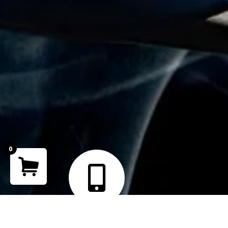
0
Your cart is empty!
Return to shop
Teléfono