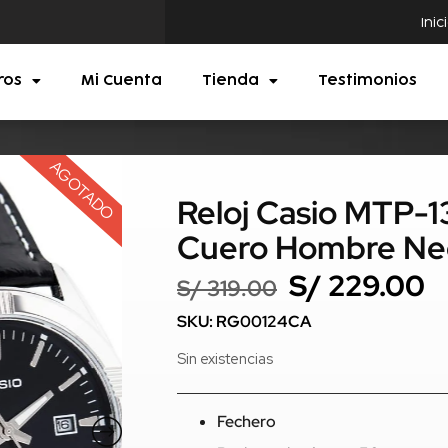
Inic
ros
Mi Cuenta
Tienda
Testimonios
AGOTADO
Reloj Casio MTP-
Cuero Hombre Ne
S/
229.00
S/
319.00
SKU: RG00124CA
Sin existencias
Fechero