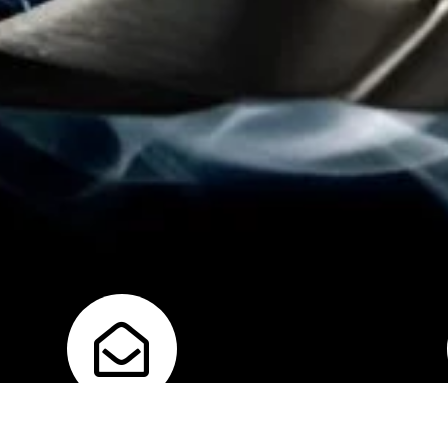
Correo
U