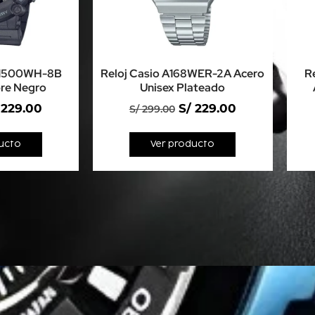
E-1500WH-8B
Reloj Casio A168WER-2A Acero
R
re Negro
Unisex Plateado
229.00
S/
229.00
S/
299.00
ucto
Ver producto