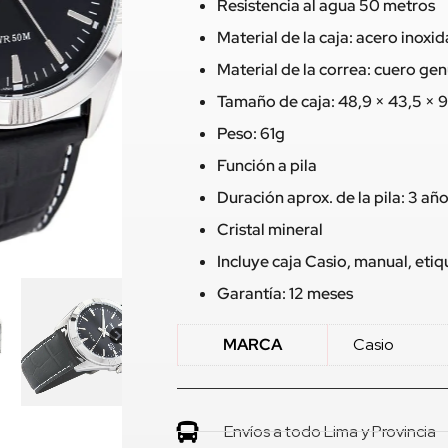
Resistencia al agua 50 metros
Material de la caja: acero inoxi
Material de la correa: cuero ge
Tamaño de caja: 48,9 × 43,5 × 
Peso: 61g
Función a pila
Duración aprox. de la pila: 3 añ
Cristal mineral
Incluye caja Casio, manual, eti
Garantía: 12 meses
MARCA
Casio
Envíos a todo Lima y Provincia