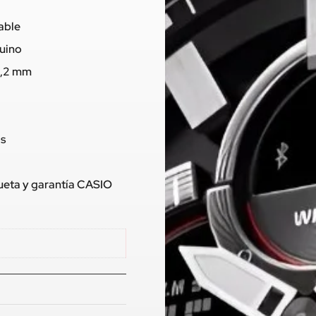
dable
nuino
9,2 mm
os
queta y garantía CASIO