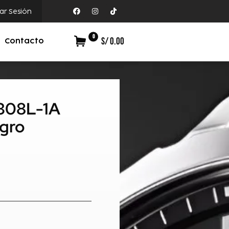
iar Sesión
0
S/ 0.00
Contacto
1308L-1A
gro