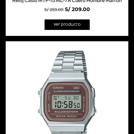
Reloj Casio MTP-1314L-7A Cuero Hombre Marrón
S/
209.00
S/
259.00
Ver producto