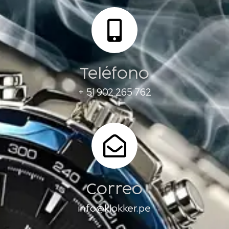
Teléfono
+ 51 902 265 762
Correo
info@klokker.pe