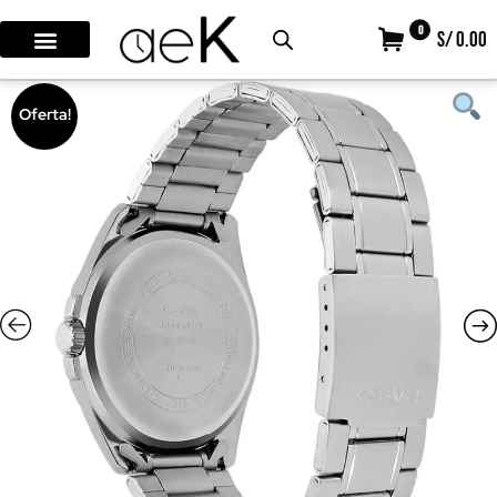
0
S/ 0.00
Oferta!