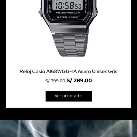
Reloj Casio A168WGG-1A Acero Unisex Gris
S/
289.00
S/
399.00
Ver producto