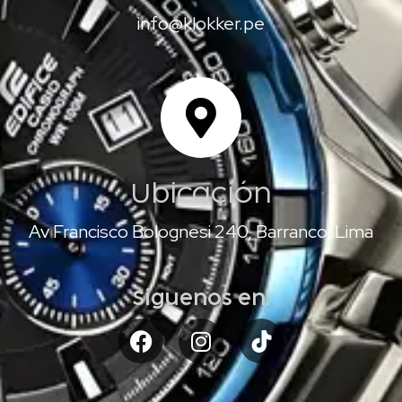
info@klokker.pe
Ubicación
Av Francisco Bolognesi 240, Barranco, Lima
Síguenos en: