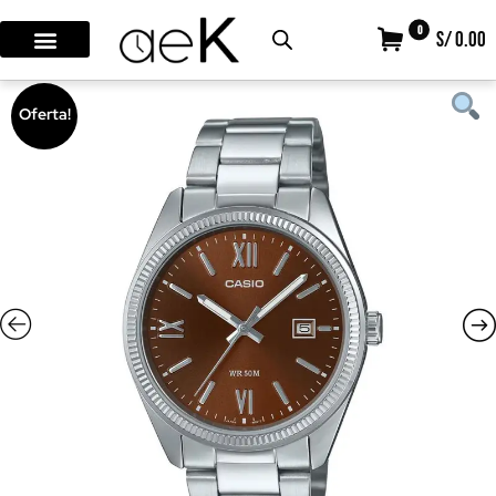
0
S/ 0.00
Oferta!