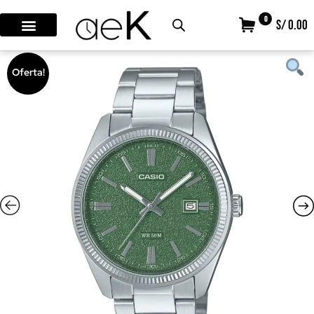
0
S/ 0.00
Oferta!