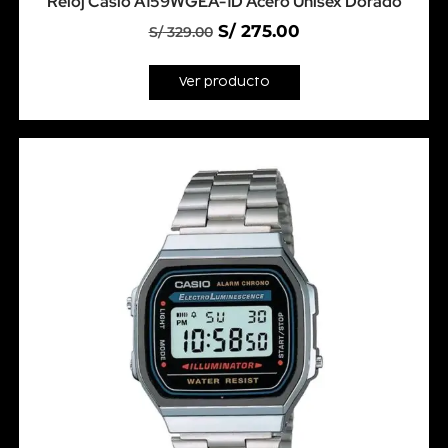
Reloj Casio A159WGEA-1D Acero Unisex Dorado
S/
275.00
S/
329.00
Ver producto