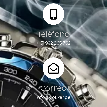
Teléfono
+ 51 902 265 762
Correo
info@klokker.pe