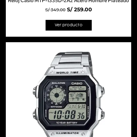
Reloj Casio MTP-1335D-2A2 Acero Hombre Plateado
S/
259.00
S/
349.00
Ver producto