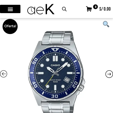
0
S/ 0.00
Oferta!