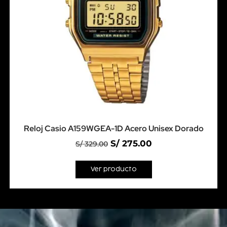
Reloj Casio A159WGEA-1D Acero Unisex Dorado
S/
275.00
S/
329.00
Ver producto