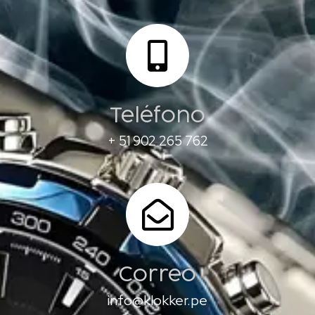
Teléfono
+ 51 902 265 762
Correo
info@klokker.pe