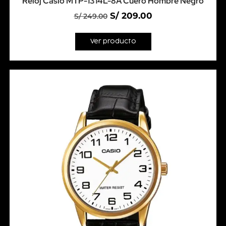
Reloj Casio MTP-1314L-8A Cuero Hombre Negro
S/
209.00
S/
249.00
Ver producto