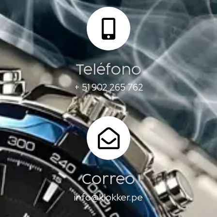
Teléfono
+ 51 902 265 762
Correo
info@klokker.pe