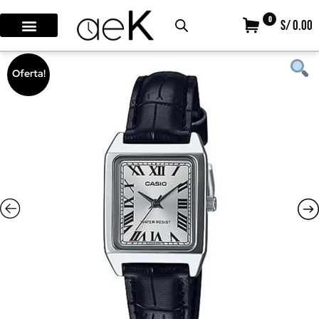
0
S/ 0.00
Oferta!