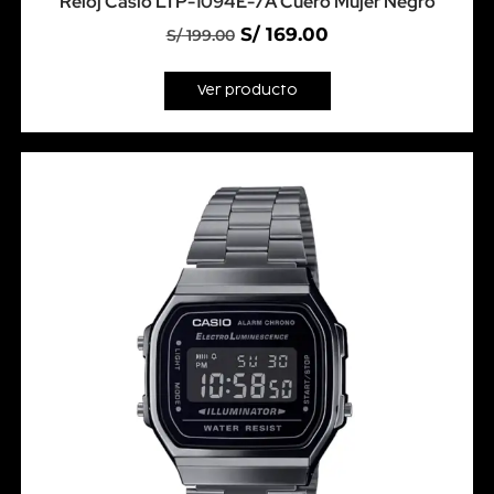
Reloj Casio LTP-1094E-7A Cuero Mujer Negro
S/
169.00
S/
199.00
Ver producto