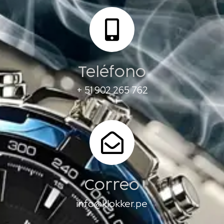
Teléfono
+ 51 902 265 762
Correo
info@klokker.pe