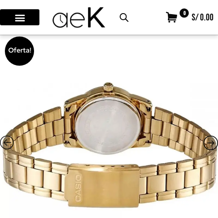
0
S/ 0.00
Oferta!