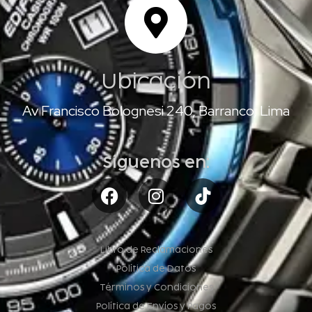
Ubicación
Av Francisco Bolognesi 240, Barranco, Lima
Síguenos en:
Libro de Reclamaciones
Política de Datos
Términos y Condiciones
Política de Envíos y Pagos