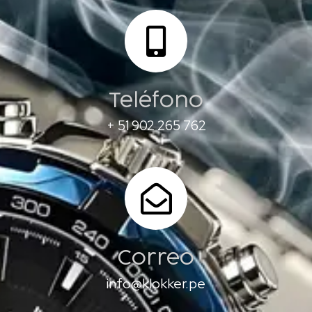
Teléfono
+ 51 902 265 762
Correo
info@klokker.pe