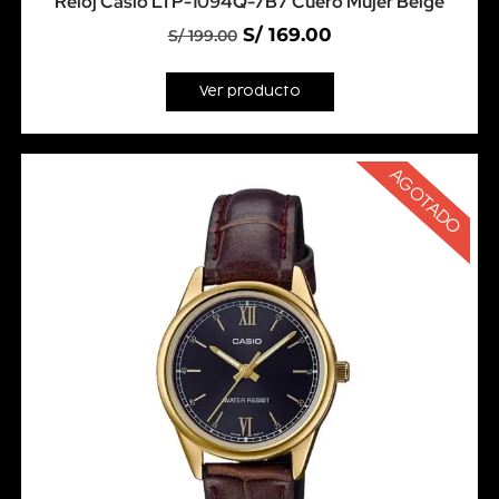
Reloj Casio LTP-1094Q-7B7 Cuero Mujer Beige
S/
169.00
S/
199.00
Ver producto
AGOTADO