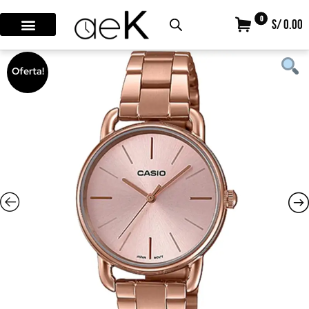
0
S/ 0.00
Oferta!