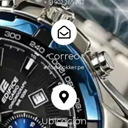
+ 51 902 265 762
Correo
info@klokker.pe
Ubicación