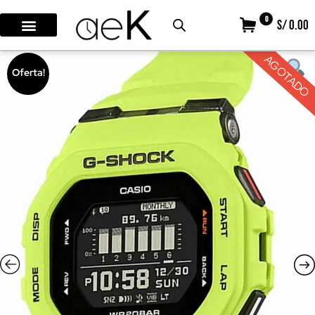
0
S/ 0.00
AGOTADO
Oferta!