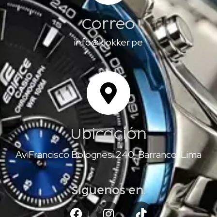
Correo
info@klokker.pe
Ubicación
Av Francisco Bolognesi 240, Barranco, Lima
Síguenos en: