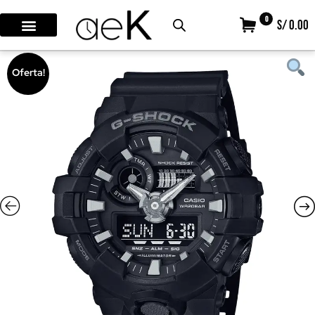
0
S/ 0.00
Oferta!