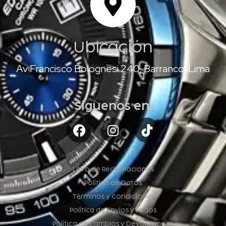
Ubicación
Av Francisco Bolognesi 240, Barranco, Lima
Síguenos en:
Libro de Reclamaciones
Política de Datos
Términos y Condiciones
Política de Envíos y Pagos
Política de Cambios y Devoluciones