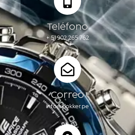
Teléfono
+ 51 902 265 762
Correo
info@klokker.pe