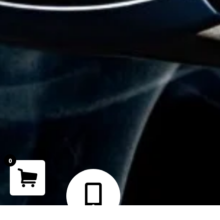
0
Your cart is empty!
Return to shop