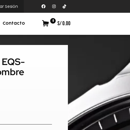
iar Sesión
0
S/ 0.00
Contacto
e EQS-
ombre