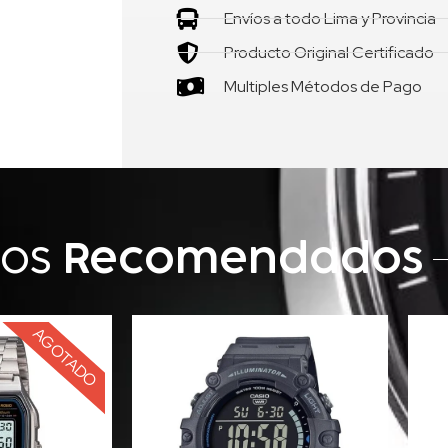
Envíos a todo Lima y Provincia
Producto Original Certificado
Multiples Métodos de Pago
tos
Recomendados
AGOTADO