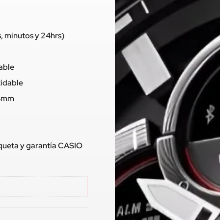
, minutos y 24hrs)
dable
xidable
,4mm
tiqueta y garantía CASIO