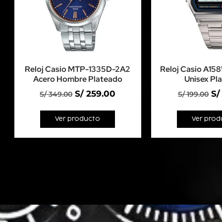
Reloj Casio MTP-1335D-2A2
Reloj Casio A15
Acero Hombre Plateado
Unisex Pl
S/
259.00
S/
S/
349.00
S/
199.00
Ver producto
Ver prod