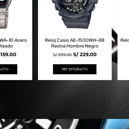
8WA-1D Acero
Reloj Casio AE-1500WH-8B
Rel
ateado
Resina Hombre Negro
159.00
S/
229.00
S/
299.00
ucto
Ver producto