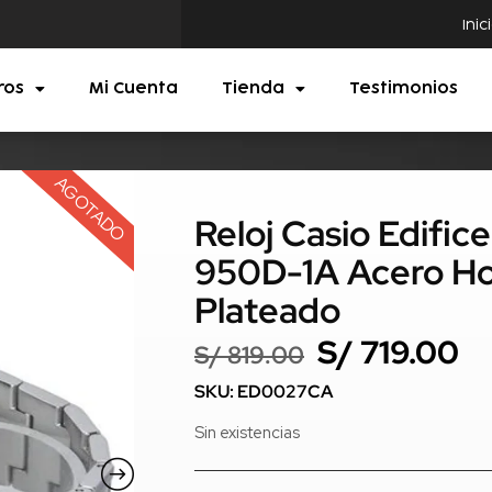
Inic
ros
Mi Cuenta
Tienda
Testimonios
AGOTADO
Reloj Casio Edific
950D-1A Acero H
Plateado
S/
719.00
S/
819.00
SKU: ED0027CA
Sin existencias