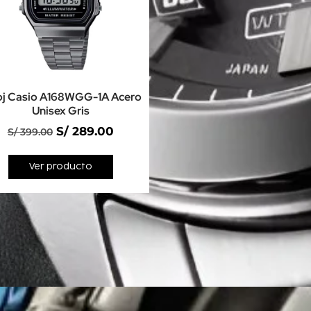
oj Casio A168WGG-1A Acero
Unisex Gris
S/
289.00
S/
399.00
Ver producto