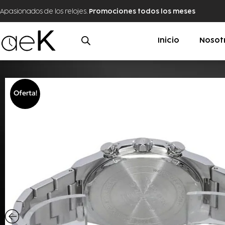
Apasionados de los relojes.
Promociones todos los meses
Inicio
Nosot
Oferta!