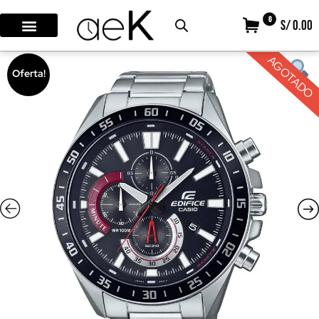
0
S/ 0.00
AGOTADO
Oferta!