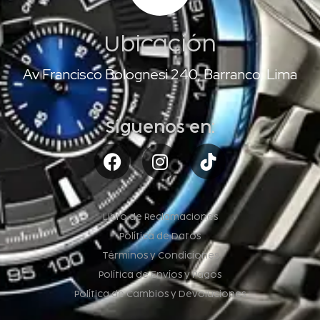
Ubicación
Av Francisco Bolognesi 240, Barranco, Lima
Síguenos en:
Libro de Reclamaciones
Política de Datos
Términos y Condiciones
Política de Envíos y Pagos
Política de Cambios y Devoluciones