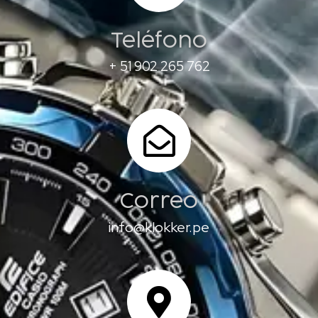
Teléfono
+ 51 902 265 762
Correo
info@klokker.pe