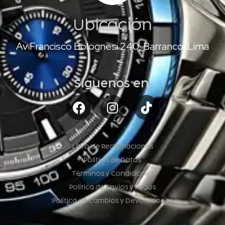
Ubicación
Av Francisco Bolognesi 240, Barranco, Lima
Síguenos en:
Libro de Reclamaciones
Política de Datos
Términos y Condiciones
Política de Envíos y Pagos
Política de Cambios y Devoluciones