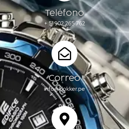
Teléfono
+ 51 902 265 762
Correo
info@klokker.pe