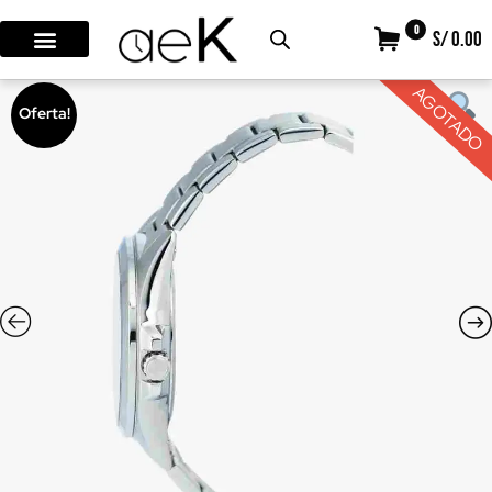
0
S/ 0.00
AGOTADO
Oferta!