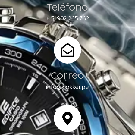
Teléfono
+ 51 902 265 762
Correo
info@klokker.pe