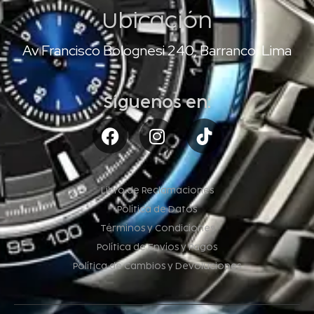
Ubicación
Av Francisco Bolognesi 240, Barranco, Lima
Síguenos en:
Libro de Reclamaciones
Política de Datos
Términos y Condiciones
Política de Envíos y Pagos
Política de Cambios y Devoluciones