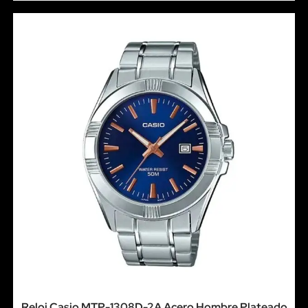
Reloj Casio MTP-1308D-2A Acero Hombre Plateado