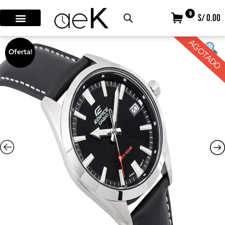
0
S/ 0.00
AGOTADO
Oferta!