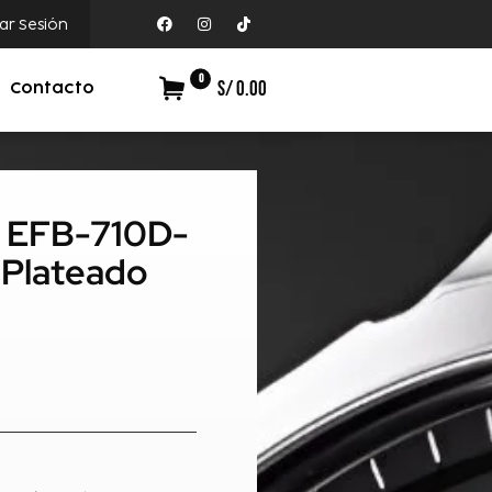
iar Sesión
0
S/ 0.00
Contacto
ce EFB-710D-
Plateado