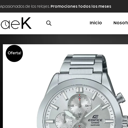
Apasionados de los relojes.
Promociones todos los meses
Inicio
Nosot
Oferta!