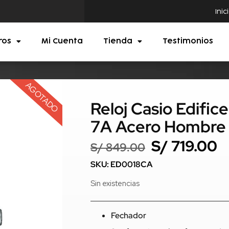
Inic
ros
Mi Cuenta
Tienda
Testimonios
AGOTADO
Reloj Casio Edifi
7A Acero Hombre 
S/
719.00
S/
849.00
SKU: ED0018CA
Sin existencias
Fechador