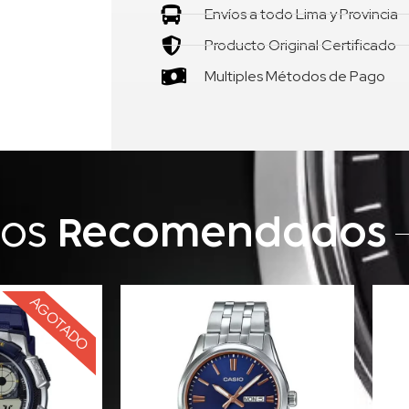
Envíos a todo Lima y Provincia
Producto Original Certificado
Multiples Métodos de Pago
tos
Recomendados
AGOTADO