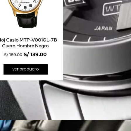
loj Casio MTP-V001GL-7B
Cuero Hombre Negro
S/
139.00
S/
189.00
Ver producto