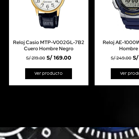
Reloj Casio MTP-V002GL-7B2
Reloj AE-1000
Cuero Hombre Negro
Hombre 
S/
169.00
S/
S/
219.00
S/
249.00
Ver producto
Ver prod