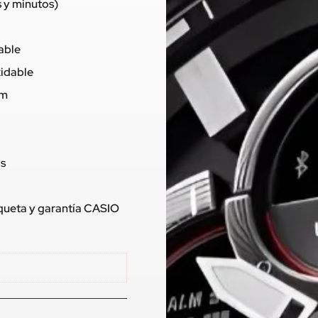
 y minutos)
dable
xidable
mm
os
tiqueta y garantía CASIO