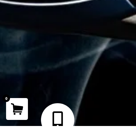
0
Your cart is empty!
Return to shop