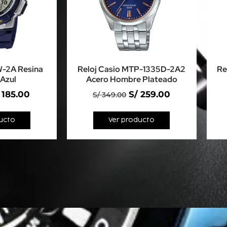
W-2A Resina
Reloj Casio MTP-1335D-2A2
Re
Azul
Acero Hombre Plateado
185.00
S/
259.00
S/
349.00
ucto
Ver producto