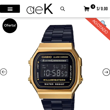
0
S/ 0.00
AGOTADO
Oferta!