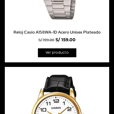
Reloj Casio A158WA-1D Acero Unisex Plateado
S/
159.00
S/
199.00
Ver producto