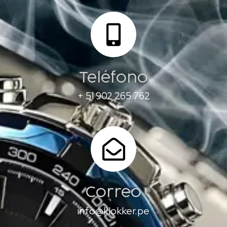
Teléfono
+ 51 902 265 762
Correo
info@klokker.pe