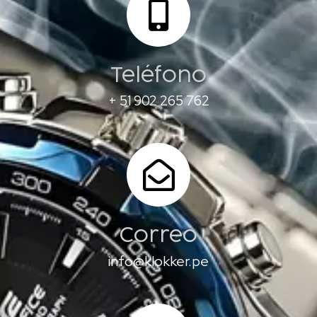
Teléfono
+ 51 902 265 762
Correo
info@klokker.pe