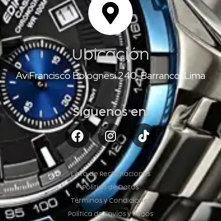
Ubicación
Av Francisco Bolognesi 240, Barranco, Lima
Síguenos en:
Libro de Reclamaciones
Política de Datos
Términos y Condiciones
Política de Envíos y Pagos